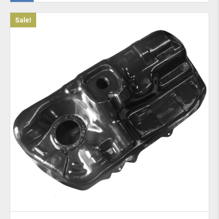
della marca automobilistica specifica.
Sale!
Pertanto, la sostituzione richiede un tempo minimo
(se non vi sono danni alla carrozzeria). All’interno
del serbatoio sono presenti nervature di
irrigidimento che impediscono un movimento
eccessivo di carburante all’interno del serbatoio e
squilibrio durante l’accelerazione e la frenata.
Quando dovresti cambiare il
serbatoio del carburante della
tua auto?
Si consiglia di sostituire il serbatoio del carburante
standard con uno in plastica se quello vecchio ha
perso la tenuta. Oppure se i fissaggi o la struttura
stessa risultano danneggiati. Ad esempio, quando
l’auto è coinvolta in un incidente. A volte è
necessario cambiare il serbatoio a causa di additivi