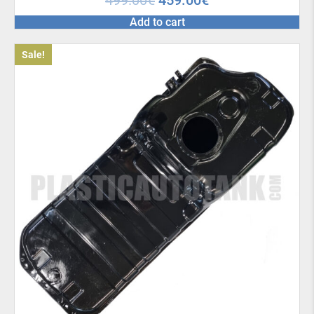
499.00
€
459.00
€
Add to cart
Sale!