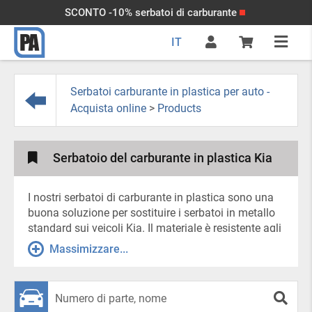
SCONTO -10% serbatoi di carburante
IT
Serbatoi carburante in plastica per auto -
Acquista online
>
Products
Serbatoio del carburante in plastica Kia
I nostri serbatoi di carburante in plastica sono una
buona soluzione per sostituire i serbatoi in metallo
standard sui veicoli Kia. Il materiale è resistente agli
urti e può sopportare senza conseguenze gli effetti
Massimizzare...
del carburante e degli additivi (il polimero è
chimicamente inerte). Gli elementi di fissaggio del
serbatoio del carburante sono posizionati in modo
standard, in conformità con le specifiche di fabbrica