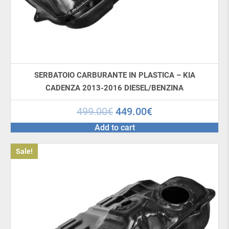
modello in
a seconda della tua auto;
consegna in tutto il mondo.
La commande est passée via le «Cestino», l’option
de paiement est sélectionnée à la dernière étape
SERBATOIO CARBURANTE IN PLASTICA – KIA
de la passation de la commande.
CADENZA 2013-2016 DIESEL/BENZINA
499.00
€
449.00
€
Add to cart
Sale!