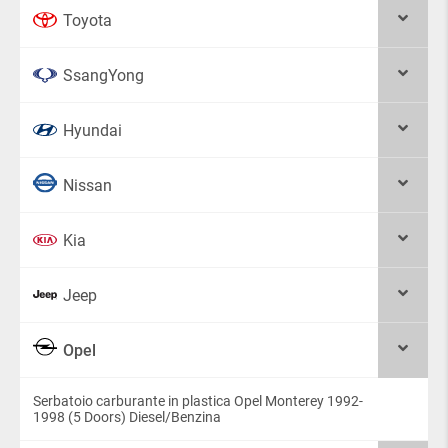
a seconda della tua auto;
Toyota
consegna in tutto il mondo.
SsangYong
La commande est passée via le «Cestino», l’option
de paiement est sélectionnée à la dernière étape
de la passation de la commande.
Hyundai
Nissan
Kia
Jeep
Opel
Serbatoio carburante in plastica Opel Monterey 1992-
1998 (5 Doors) Diesel/Benzina