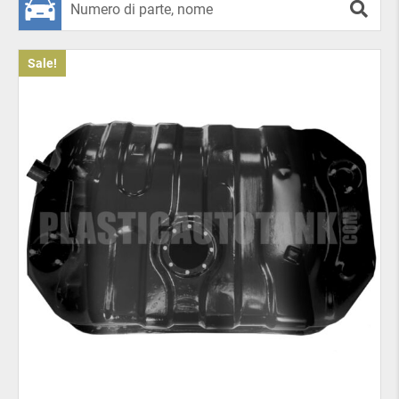
carburante in modo uniforme.
In caso di guida aggressiva, ad esempio frenando o
Sale!
premendo improvvisamente il pedale
dell’acceleratore, il flusso spontaneo della benzina
viene impedito.
Quando dovresti cambiare il
serbatoio del carburante della
tua auto?
I serbatoi di gas in plastica vengono utilizzati per
sostituire le parti di fabbrica. Possono rompersi per
una serie di motivi: marciume, corrosione dei metalli
o un veicolo coinvolto in un incidente. Un altro
motivo per acquistare un modello in plastica è una
revisione approfondita dell’auto. Si consiglia di
sostituire il serbatoio del carburante durante questa