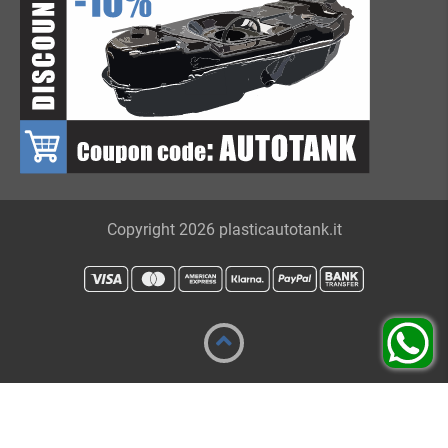
Copyright 2026 plasticautotank.it
Produttore UE • Ricambio • Nessuna certificazione TÜV
richiesta • Pagamento sicuro