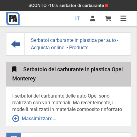
SCONTO -10% serbatoi di carburante
IT
Serbatoi carburante in plastica per auto -
Acquista online
>
Products
Serbatoio del carburante in plastica Opel
Monterey
I serbatoi del carburante delle auto Opel sono
realizzati con vari materiali. Ma recentemente, i
modelli realizzati in materiale composito rinforzato
sono diventati sempre più popolari. I serbatoi di gas
Massimizzare...
in plastica per le auto Opel sono il miglior sostituto
di quelli in metallo. Questi serbatoi di gas in plastica
sono dotati di deflettori che distribuiscono il