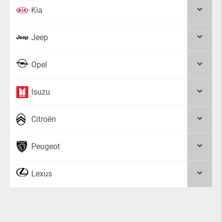
Kia
Jeep
Opel
Isuzu
Citroën
Peugeot
Lexus