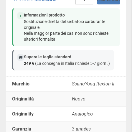
carburante
in
plastica
Informazioni prodotto
ℹ️
-
Sostituzione diretta del serbatoio carburante
SsangYong
originale.
Rexton
Nella maggior parte dei casi non sono richieste
II
ulteriori formalità.
–
Diesel/Benzina
quantity
Supera le taglie standard.
🚚
249 €
(La consegna in Italia richiede 5-7 giorni.)
Marchio
SsangYong Rexton II
Originalità
Nuovo
Originality
Analogico
Garanzia
3 années