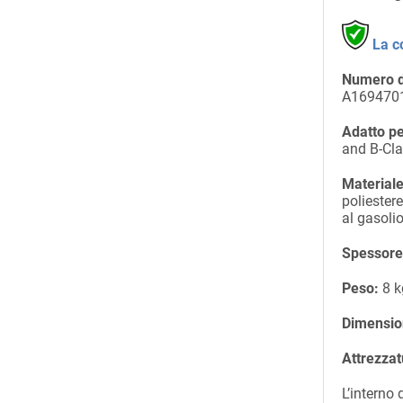
La c
Numero d
A169470
Adatto pe
and B-Cl
Materiale
poliestere
al gasoli
Spessore 
Peso:
8 k
Dimensio
Attrezzat
L’interno 