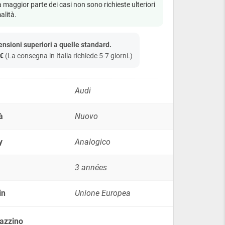
Mercedes-
a maggior parte dei casi non sono richieste ulteriori
Benz
alità.
A-
Class
(W169)
nsioni superiori a quelle standard.
and
€
(La consegna in Italia richiede 5-7 giorni.)
B-
Class
(W245),
2004-
Audi
2012
Benzina/Diesel
quantity
à
Nuovo
y
Analogico
3 années
in
Unione Europea
azzino