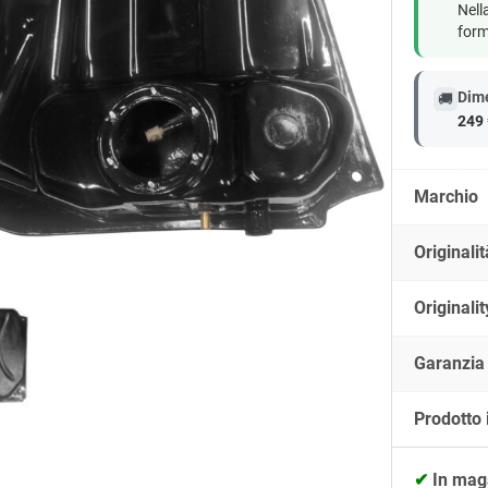
Nell
form
Dime
🚚
249 
Marchio
Originalit
Originalit
Garanzia
Prodotto 
✔
In mag