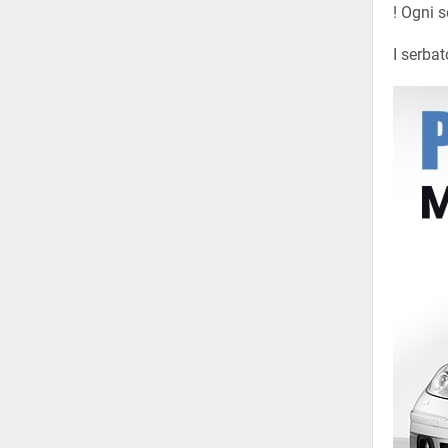
! Ogni 
I serbat