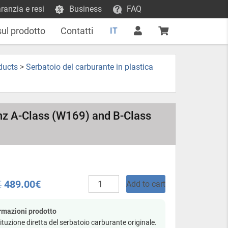
ranzia e resi
Business
FAQ
sul prodotto
Contatti
IT
ducts
>
Serbatoio del carburante in plastica
nz A-Class (W169) and B-Class
Serbatoio
€
489.00
€
Add to cart
carburante
in
plastica
rmazioni prodotto
–
ituzione diretta del serbatoio carburante originale.