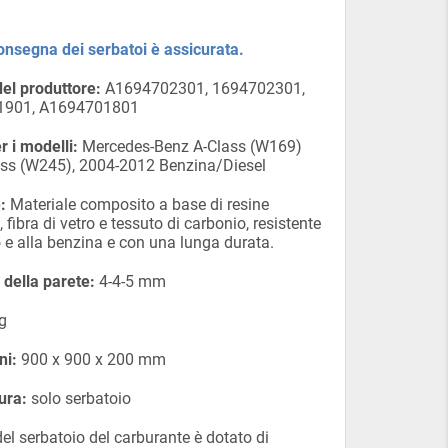
onsegna dei serbatoi è assicurata.
el produttore:
А1694702301, 1694702301,
1901, A1694701801
r i modelli:
Mercedes-Benz A-Class (W169)
ass (W245), 2004-2012 Benzina/Diesel
:
Materiale composito a base di resine
, fibra di vetro e tessuto di carbonio, resistente
o e alla benzina e con una lunga durata.
della parete:
4-4-5 mm
g
ni:
900 x 900 x 200 mm
ura:
solo serbatoio
del serbatoio del carburante è dotato di