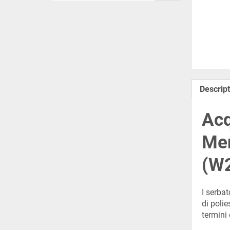
Descript
Acq
Mer
(W2
I serba
di polie
termini 