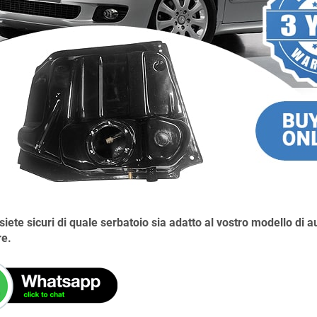
siete sicuri di quale serbatoio sia adatto al vostro modello di 
re.