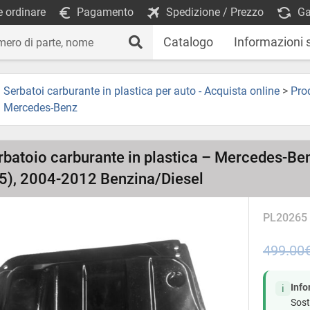
 ordinare
Pagamento
Spedizione / Prezzo
Ga
Catalogo
Informazioni 
Serbatoi carburante in plastica per auto - Acquista online
>
Pro
Mercedes-Benz
rbatoio carburante in plastica – Mercedes-Be
), 2004-2012 Benzina/Diesel
PL20265
499.00
Info
ℹ️
Sost