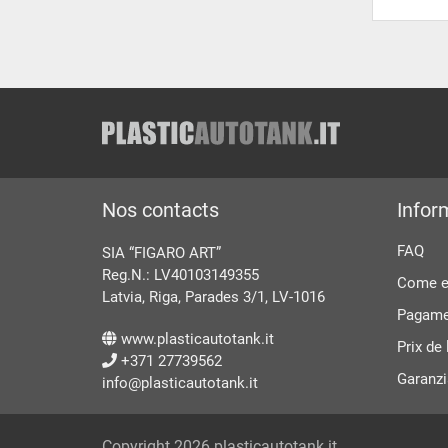
Nos contacts
Infor
FAQ
SIA “FIGARO ART”
Reg.N.: LV40103149355
Come ef
Latvia, Riga, Parades 3/1, LV-1016
Pagame
www.plasticautotank.it
Prix ​​d
+371 27739562
Garanzi
info@plasticautotank.it
Copyright 2026 plasticautotank.it