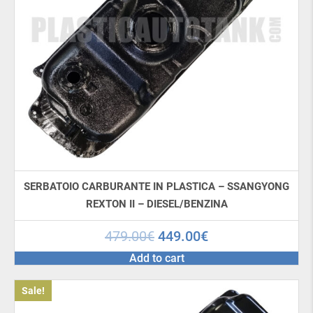
SERBATOIO CARBURANTE IN PLASTICA – SSANGYONG
REXTON II – DIESEL/BENZINA
479.00
€
449.00
€
Add to cart
Sale!