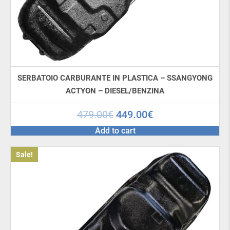
consegna in tutto il mondo.
La commande est passée via le «Cestino», l’option
de paiement est sélectionnée à la dernière étape
de la passation de la commande.
SERBATOIO CARBURANTE IN PLASTICA – SSANGYONG
ACTYON – DIESEL/BENZINA
479.00
€
449.00
€
Add to cart
Sale!