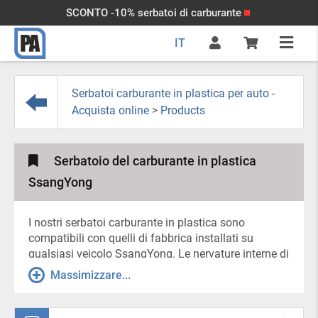
SCONTO -10% serbatoi di carburante
IT
Serbatoi carburante in plastica per auto -
Acquista online
>
Products
Serbatoio del carburante in plastica
SsangYong
I nostri serbatoi carburante in plastica sono
compatibili con quelli di fabbrica installati su
qualsiasi veicolo SsangYong. Le nervature interne di
rinforzo aumentano la durata. Allo stesso tempo,
Massimizzare...
hanno il compito di dividere il serbatoio in sezioni,
evitando così squilibri nel carburante durante le
manovre improvvise.