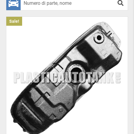
I punti di fissaggio sul serbatoio sono posizionati
esattamente secondo quelli di fabbrica, quindi non
Sale!
ci sono dubbi sulla sostituzione: il serbatoio viene
inserito ordinatamente nello slot standard senza
alcuna modifica.
Quando dovresti cambiare il
serbatoio del carburante della
tua auto?
Si consiglia di sostituire il serbatoio del carburante
standard con uno in plastica se quello vecchio ha
perso la tenuta. Oppure se i fissaggi o la struttura
stessa risultano danneggiati. Ad esempio, quando
l’auto è coinvolta in un incidente. A volte è
necessario cambiare il serbatoio a causa di additivi
di scarsa qualità che corrodono il metallo fino a far