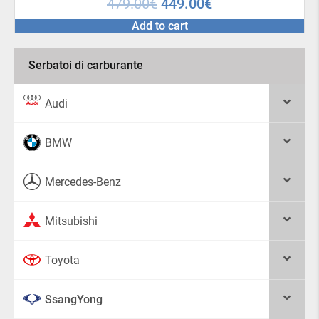
479.00
€
449.00
€
Add to cart
Serbatoi di carburante
Audi
BMW
Mercedes-Benz
Mitsubishi
Toyota
SsangYong