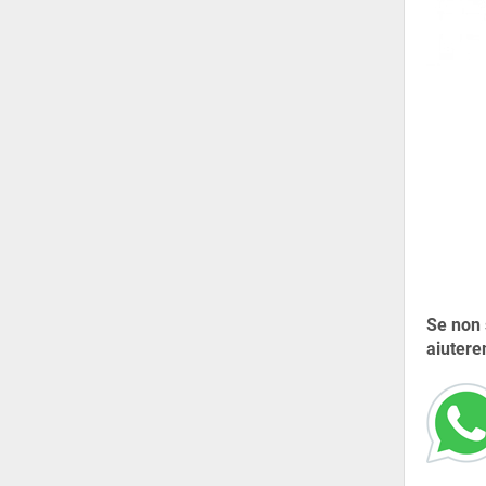
Se non 
aiutere