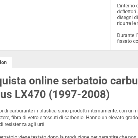
L’interno 
deflettori
disegni d
ridurre le
Durante l’
fissato co
ion
uista online serbatoio carbu
us LX470 (1997-2008)
toi di carburante in plastica sono prodotti internamente, con un
stere, fibra di vetro e tessuti di carbonio. Hanno un elevato grado 
di resistenza agli urti.
serbatoio viene testato dopo la produzione per garantire che non 