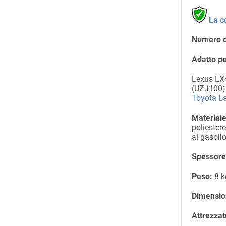
La c
Numero d
Adatto pe
Lexus LX
(UZJ100) 
Toyota La
Materiale
poliestere
al gasoli
Spessore 
Peso:
8 k
Dimensio
Attrezzat