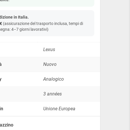
-
diesel/benzina
(1997-
izione in Italia.
2008)
€
(assicurazione del trasporto inclusa, tempi di
quantity
egna: 4–7 giorni lavorativi)
Lexus
à
Nuovo
y
Analogico
3 années
in
Unione Europea
azzino