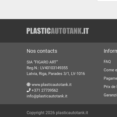
Nos contacts
Infor
FAQ
SIA “FIGARO ART”
Reg.N.: LV40103149355
Come ef
Latvia, Riga, Parades 3/1, LV-1016
Pagame
www.plasticautotank.it
Prix ​​d
+371 27739562
Garanzi
info@plasticautotank.it
Copyright 2026 plasticautotank.it