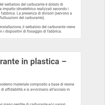
del serbatoio del carburante è dotato di
 a impatto idroelettrico realizzati secondo i
i fabbrica. La presenza di divisori (servono a
 fluttuazioni del carburante).
installazione, il serbatoio del carburante viene
n i dispositivi di fissaggio di fabbrica.
rante in plastica –
 moderno materiale composito a base di resine
di affidabilità e si avvicinano all’acciaio in
vi siano perdite di carburante e/o vapori.