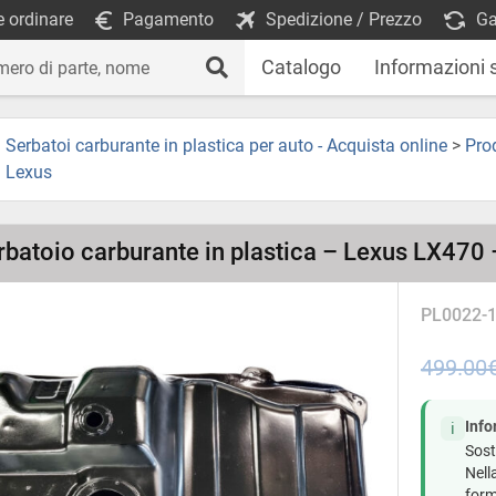
 ordinare
Pagamento
Spedizione / Prezzo
Ga
Catalogo
Informazioni 
Serbatoi carburante in plastica per auto - Acquista online
>
Pro
Lexus
rbatoio carburante in plastica – Lexus LX470
PL0022-
499.00
Info
ℹ️
Sost
Nell
form