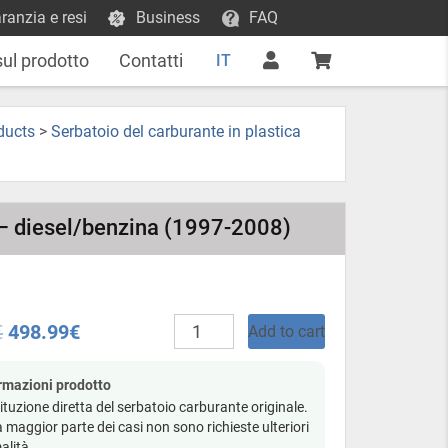
ranzia e resi
Business
FAQ
sul prodotto
Contatti
IT
ducts
>
Serbatoio del carburante in plastica
 – diesel/benzina (1997-2008)
1
Serbatoio
€
498.99
€
Add to cart
carburante
in
plastica
rmazioni prodotto
-
ituzione diretta del serbatoio carburante originale.
Lexus
a maggior parte dei casi non sono richieste ulteriori
LX470
alità.