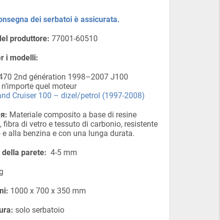
onsegna dei serbatoi è assicurata.
el produttore:
77001-60510
r i modelli:
470 2nd génération 1998–2007 J100
n’importe quel moteur
nd Cruiser 100 – dizel/petrol (1997-2008)
я:
Materiale composito a base di resine
, fibra di vetro e tessuto di carbonio, resistente
o e alla benzina e con una lunga durata.
della parete:
4-5 mm
g
ni:
1000 х 700 х 350 mm
ura:
solo serbatoio