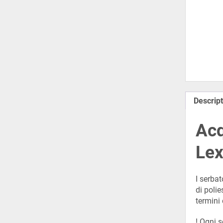
Descript
Acq
Lex
I serba
di polie
termini 
! Ogni 